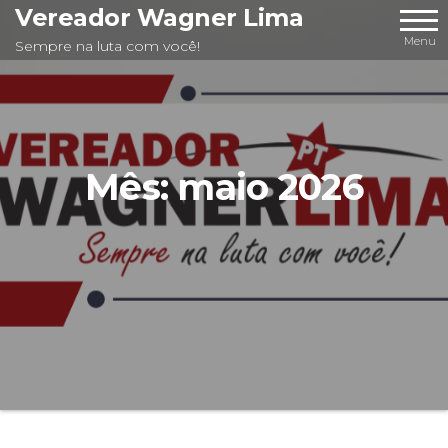
Pular
Vereador Wagner Lima
para
Menu
Sempre na luta com você!
o
conteúdo
Mês:
maio 2026