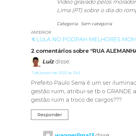
Vídeo gravado pelos morado
Lima (PT) sobre o dia do rom
Categoria
Sem categoria
Navegação
Post
ANTERIOR
LULA NO PODPAH MELHORES MO
de
anterior
2 comentários sobre “RUA ALEMANH
Post
Luiz
disse:
7 de janeiro de 2022 às 11:43
Prefeito Paulo Serra é um ser ilumina
gestão ruim, atribui-se tb o GRANDE a
gestão ruim a troco de cargos???
Responder
wagnerlima13
disse: