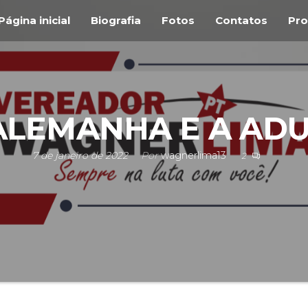
Página inicial
Biografia
Fotos
Contatos
Pro
ALEMANHA E A AD
7 de janeiro de 2022
Por
wagnerlima13
2