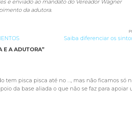
res e enviado ao mandato do Vereador Wagner
pimento da adutora.
P
MENTOS
Saiba diferenciar os sint
A E A ADUTORA”
do tem pisca pisca até no …, mas não ficamos só 
poio da base aliada o que não se faz para apoiar