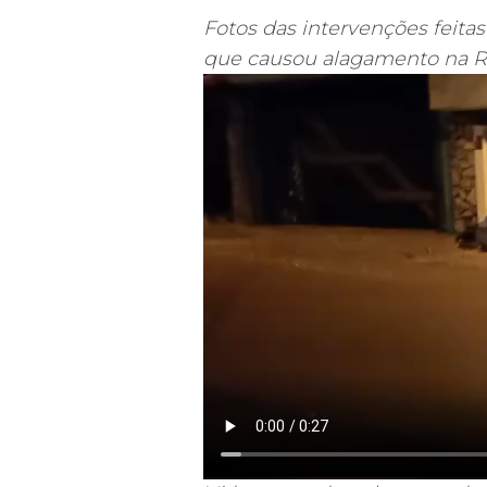
Fotos das intervenções feit
que causou alagamento na 