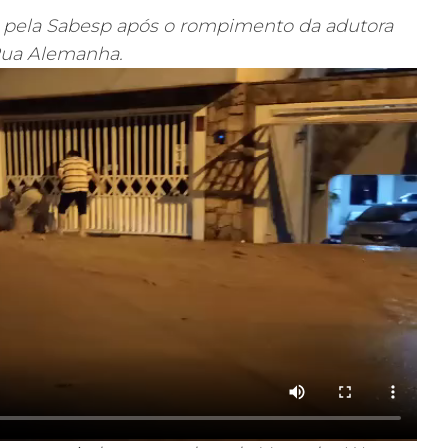
as pela Sabesp após o rompimento da adutora
Rua Alemanha.