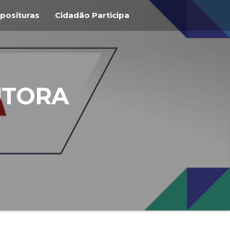
posituras
Cidadão Participa
UTORA