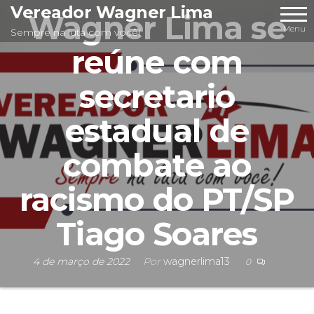
Pular
Vereador Wagner Lima
Wagner Lima se
para
Menu
Sempre na luta com você!
o
reúne com
conteúdo
secretario
estadual de
combate ao
racismo do PT/SP
Tiago Soares
4 de março de 2022
Por
wagnerlima13
0