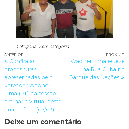
Categoria
Sem categoria
Navegação
Post
ANTERIOR
PRÓXIMO
P
Confira as
Wagner Lima esteve
de
anterior
p
proposituras
na Rua Cuba no
Post
apresentadas pelo
Parque das Nações
Vereador Wagner
Lima (PT) na sessão
ordinária virtual desta
quinta-feira (03/03)
Deixe um comentário