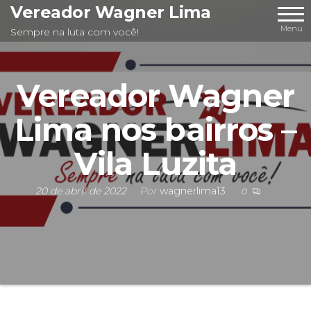
Pular
Vereador Wagner Lima
para
Menu
Sempre na luta com você!
o
conteúdo
Vereador Wagner
Lima nos bairros –
Vila Luzita
20 de abril de 2022
Por
wagnerlima13
0