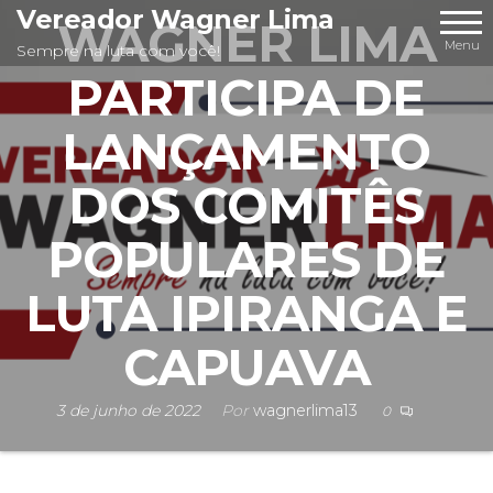
Pular
Vereador Wagner Lima
WAGNER LIMA
para
Menu
Sempre na luta com você!
o
PARTICIPA DE
conteúdo
LANÇAMENTO
DOS COMITÊS
POPULARES DE
LUTA IPIRANGA E
CAPUAVA
3 de junho de 2022
Por
wagnerlima13
0