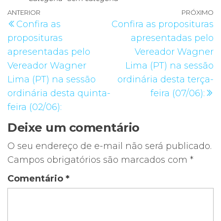
Navegação
Post
ANTERIOR
PRÓXIMO
P
Confira as
Confira as proposituras
de
anterior
p
proposituras
apresentadas pelo
Post
apresentadas pelo
Vereador Wagner
Vereador Wagner
Lima (PT) na sessão
Lima (PT) na sessão
ordinária desta terça-
ordinária desta quinta-
feira (07/06):
feira (02/06):
Deixe um comentário
O seu endereço de e-mail não será publicado.
Campos obrigatórios são marcados com
*
Comentário
*