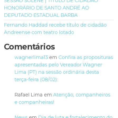
SESSÃO SOLENE | TÍTULO DE CIDADÃO
HONORÁRIO DE SANTO ANDRÉ AO
DEPUTADO ESTADUAL BARBA
Fernando Haddad recebe título de cidadão
Andreense com teatro lotado
Comentários
wagnerlima13
em
Confira as proposituras
apresentadas pelo Vereador Wagner
Lima (PT) na sessão ordinária desta
terça-feira (08/02):
Rafael Lima
em
Atenção, companheiros
e companheiras!
News
em
Dia de luta e fortalecimento do