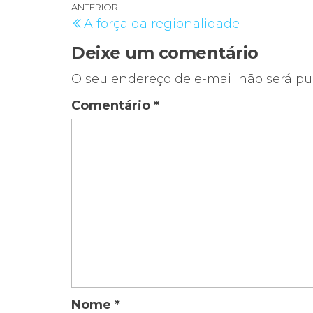
Navegação
Post
ANTERIOR
A força da regionalidade
de
anterior
Deixe um comentário
Post
O seu endereço de e-mail não será pu
Comentário
*
Nome
*