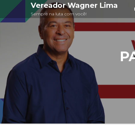
Pular
Vereador Wagner Lima
para
Sempre na luta com você!
o
conteúdo
P