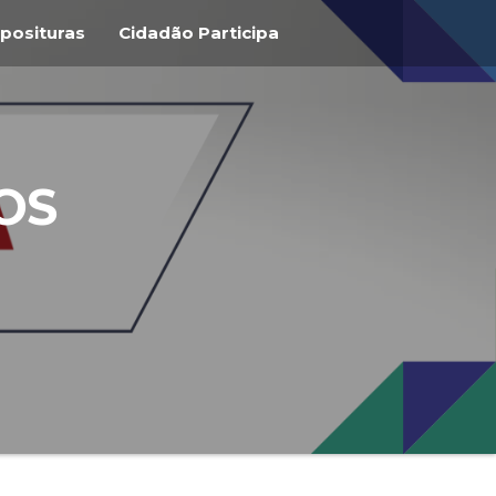
posituras
Cidadão Participa
OS