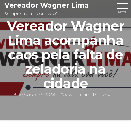
Pular
Vereador Wagner Lima
para
Menu
Sempre na luta com você!
o
Vereador Wagner
conteúdo
Lima acompanha
caos pela falta de
zeladoria na
cidade
8 de janeiro de 2024
Por
wagnerlima13
0