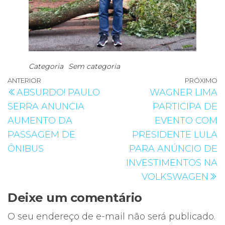
Categoria
Sem categoria
Navegação
Post
ANTERIOR
PRÓXIMO
P
ABSURDO! PAULO
WAGNER LIMA
de
anterior
p
SERRA ANUNCIA
PARTICIPA DE
Post
AUMENTO DA
EVENTO COM
PASSAGEM DE
PRESIDENTE LULA
ÔNIBUS
PARA ANÚNCIO DE
INVESTIMENTOS NA
VOLKSWAGEN
Deixe um comentário
O seu endereço de e-mail não será publicado.