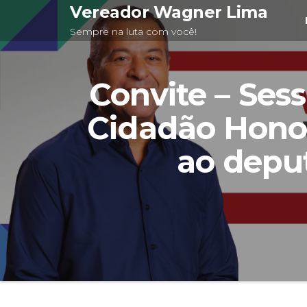
Pular
Vereador Wagner Lima
para
Sempre na luta com você!
o
conteúdo
Convite – Ses
Cidadão Honor
ao deput