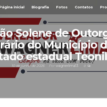
Página inicial
Biografia
Fotos
Contatos
Pro
são Solene de Outorg
ário do Município 
ado estadual Teoni
10 de junho de 2026
Por
wagnerlima13
0