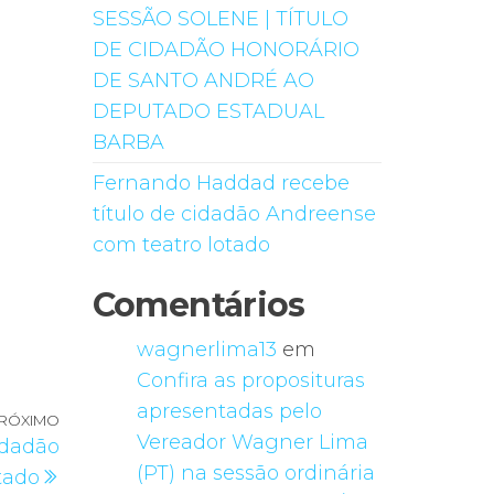
SESSÃO SOLENE | TÍTULO
DE CIDADÃO HONORÁRIO
DE SANTO ANDRÉ AO
DEPUTADO ESTADUAL
BARBA
Fernando Haddad recebe
título de cidadão Andreense
com teatro lotado
Comentários
wagnerlima13
em
Confira as proposituras
apresentadas pelo
RÓXIMO
Próximo
Vereador Wagner Lima
idadão
post
(PT) na sessão ordinária
tado